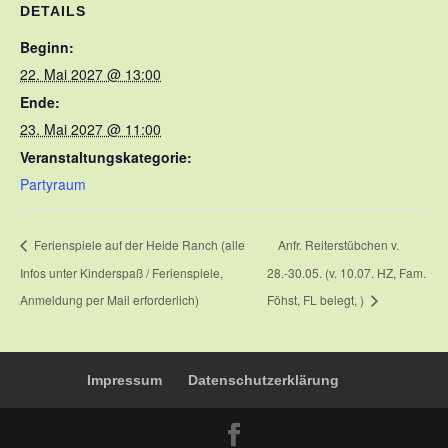
DETAILS
Beginn:
22. Mai 2027 @ 13:00
Ende:
23. Mai 2027 @ 11:00
Veranstaltungskategorie:
Partyraum
Ferienspiele auf der Heide Ranch (alle
Anfr. Reiterstübchen v.
Infos unter Kinderspaß / Ferienspiele,
28.-30.05. (v. 10.07. HZ, Fam.
Anmeldung per Mail erforderlich)
Föhst, FL belegt, )
Impressum
Datenschutzerklärung