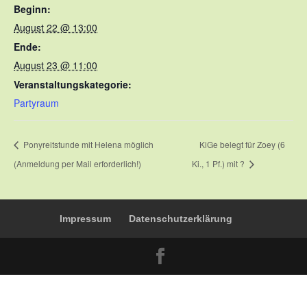
Beginn:
August 22 @ 13:00
Ende:
August 23 @ 11:00
Veranstaltungskategorie:
Partyraum
Ponyreitstunde mit Helena möglich
KiGe belegt für Zoey (6
(Anmeldung per Mail erforderlich!)
Ki., 1 Pf.) mit ?
Impressum
Datenschutzerklärung