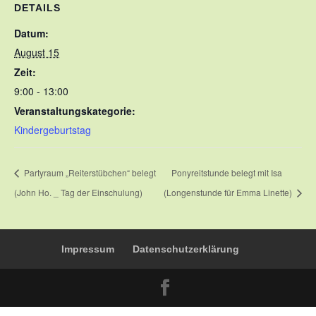
DETAILS
Datum:
August 15
Zeit:
9:00 - 13:00
Veranstaltungskategorie:
Kindergeburtstag
Partyraum „Reiterstübchen“ belegt
Ponyreitstunde belegt mit Isa
(John Ho. _ Tag der Einschulung)
(Longenstunde für Emma Linette)
Impressum
Datenschutzerklärung